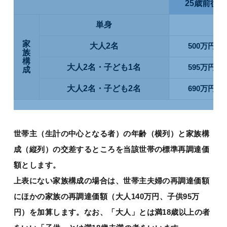
25歳前後
単身
3
家
大人2名
500万円
族
構
大人2名・子ども1名
595万円
成
大人2名・子ども2名
690万円
世帯主（生計の中心となる者）の年齢（横列）と家族構
成（縦列）の交差するところを当該世帯の標準再調達価
額とします。
上表にない家族構成の場合は、世帯主夫婦の再調達価額
にほかの家族の再調達価額（大人140万円、子供95万
円）を加算します。なお、「大人」とは満18歳以上の者