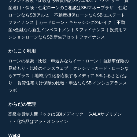
ファンド検索・比較なら投資信託のウエルスアドバイザー
資
産運用・保険・住宅ローンのご相談はSBIマネープラザ
住宅
ローンならSBIアルヒ
不動産担保ローンならSBIエステート
ファイナンス
カードローン・キャッシングのレイク
不動
産×金融なら新生インベストメント＆ファイナンス
投資用マ
ンションローンならSBI新生アセットファイナンス
かしこく利用
ローンの検索・比較・申込みならイー・ローン
自動車保険の
見積もり・比較のインズウェブ
クレジットカード・ローンな
らアプラス
地域活性化を応援するメディア SBIふるさとだよ
り
賃貸住宅向け保険の比較・申込ならSBIインシュアランス
ラボ
からだの管理
高級会員制人間ドックはSBIメディック
5-ALAサプリメン
ト・化粧品はアラ・オンライン
Web3