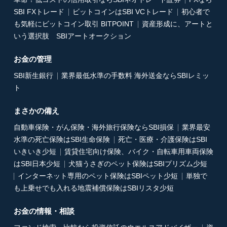
SBI FXトレード
ビットコインはSBI VCトレード
初心者で
も気軽にビットコイン取引 BITPOINT
資産形成に、アートと
いう選択肢 SBIアートオークション
お金の管理
SBI新生銀行
業界最低水準の手数料 海外送金ならSBIレミッ
ト
まさかの備え
自動車保険・がん保険・海外旅行保険ならSBI損保
業界最安
水準の死亡保険はSBI生命保険
死亡・医療・介護保険はSBI
いきいき少短
賃貸住宅向け保険、バイク・自転車用車両保険
はSBI日本少短
犬猫うさぎのペット保険はSBIプリズム少短
インターネット専用のペット保険はSBIペット少短
単独で
も上乗せでも入れる地震補償保険はSBIリスタ少短
お金の情報・相談