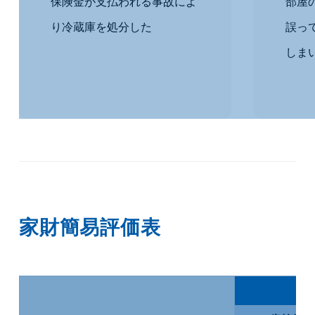
保険金が支払われる事故によ
部屋
り冷蔵庫を処分した
誤っ
しま
家財簡易評価表