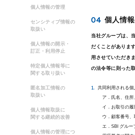
個人情報の
管理
04
個人情
センシティブ情報の
取扱い
当社グループは、
個人情報の開示・
だくことがあります
訂正・
利用停止
用させていただき
特定個人情報等に
の法令等に則った
関する
取り扱い
1.
共同利用される個
匿名加工情報の
取扱い
ア．
氏名、住所
イ．
お取引の履
個人情報取扱に
ウ．
顧客番号、
関する
継続的改善
エ．
SBI グ
個人情報の管理につ