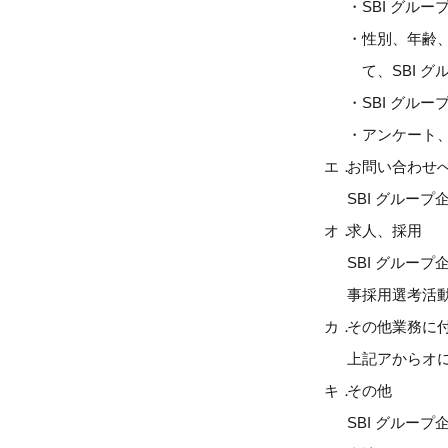
SBI グル
性別、年齢
て、SBI 
SBI グ
アンケート
エ．
お問い合わせ
SBI グルー
オ．
求人、採用
SBI グルー
事採用選考活
カ．
その他業務に
上記アからオに
キ．
その他
SBI グル