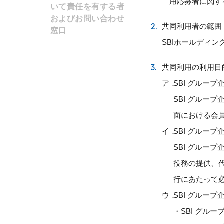
用応募者に関す
いて責任を有する者
およびお問い合わせ
2.
共同利用者の範囲
窓口
SBIホールディ
3.
共同利用の利用目
ア．
SBI グルー
SBI グル
面における会
イ．
SBI グルー
SBI グル
役務の提供、
行にあたって
ウ．
SBI グルー
SBI グル