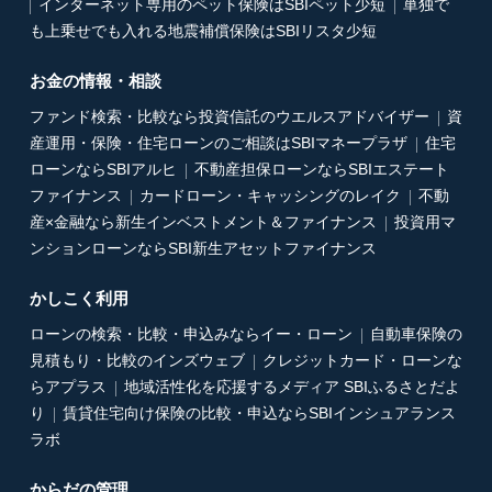
インターネット専用のペット保険はSBIペット少短
単独で
も上乗せでも入れる地震補償保険はSBIリスタ少短
お金の情報・相談
ファンド検索・比較なら投資信託のウエルスアドバイザー
資
産運用・保険・住宅ローンのご相談はSBIマネープラザ
住宅
ローンならSBIアルヒ
不動産担保ローンならSBIエステート
ファイナンス
カードローン・キャッシングのレイク
不動
産×金融なら新生インベストメント＆ファイナンス
投資用マ
ンションローンならSBI新生アセットファイナンス
かしこく利用
ローンの検索・比較・申込みならイー・ローン
自動車保険の
見積もり・比較のインズウェブ
クレジットカード・ローンな
らアプラス
地域活性化を応援するメディア SBIふるさとだよ
り
賃貸住宅向け保険の比較・申込ならSBIインシュアランス
ラボ
からだの管理