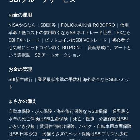
お金の運用
NISAやるなら！SBI証券
FOLIOのAI投資 ROBOPRO
信用
革命！低コストの信用取引ならSBIネオトレード証券
FXなら
SBI FXトレード
ビットコインはSBI VCトレード
初心者で
も気軽にビットコイン取引 BITPOINT
資産形成に、アートと
いう選択肢 SBIアートオークション
お金の管理
SBI新生銀行
業界最低水準の手数料 海外送金ならSBIレミッ
ト
まさかの備え
自動車保険・がん保険・海外旅行保険ならSBI損保
業界最安
水準の死亡保険はSBI生命保険
死亡・医療・介護保険はSBI
いきいき少短
賃貸住宅向け保険、バイク・自転車用車両保険
はSBI日本少短
犬猫うさぎのペット保険はSBIプリズム少短