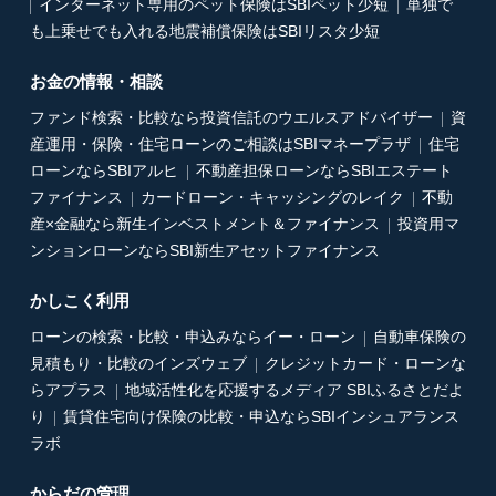
インターネット専用のペット保険はSBIペット少短
単独で
も上乗せでも入れる地震補償保険はSBIリスタ少短
お金の情報・相談
ファンド検索・比較なら投資信託のウエルスアドバイザー
資
産運用・保険・住宅ローンのご相談はSBIマネープラザ
住宅
ローンならSBIアルヒ
不動産担保ローンならSBIエステート
ファイナンス
カードローン・キャッシングのレイク
不動
産×金融なら新生インベストメント＆ファイナンス
投資用マ
ンションローンならSBI新生アセットファイナンス
かしこく利用
ローンの検索・比較・申込みならイー・ローン
自動車保険の
見積もり・比較のインズウェブ
クレジットカード・ローンな
らアプラス
地域活性化を応援するメディア SBIふるさとだよ
り
賃貸住宅向け保険の比較・申込ならSBIインシュアランス
ラボ
からだの管理