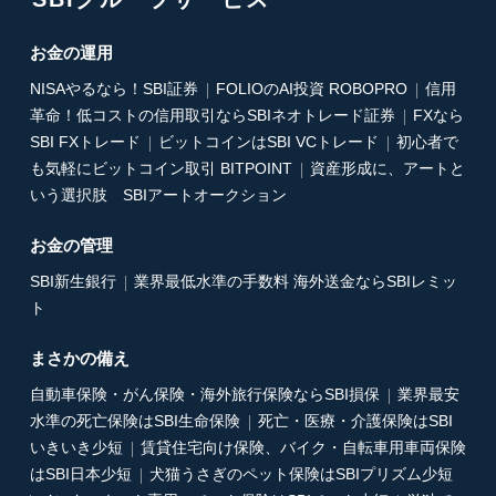
お金の運用
NISAやるなら！SBI証券
FOLIOのAI投資 ROBOPRO
信用
革命！低コストの信用取引ならSBIネオトレード証券
FXなら
SBI FXトレード
ビットコインはSBI VCトレード
初心者で
も気軽にビットコイン取引 BITPOINT
資産形成に、アートと
いう選択肢 SBIアートオークション
お金の管理
SBI新生銀行
業界最低水準の手数料 海外送金ならSBIレミッ
ト
まさかの備え
自動車保険・がん保険・海外旅行保険ならSBI損保
業界最安
水準の死亡保険はSBI生命保険
死亡・医療・介護保険はSBI
いきいき少短
賃貸住宅向け保険、バイク・自転車用車両保険
はSBI日本少短
犬猫うさぎのペット保険はSBIプリズム少短