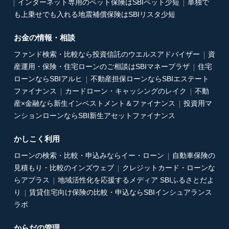
インターネット専用のペット保険はSBIペット少短
単独で
も上乗せでも入れる地震補償保険はSBIリスタ少短
お金の情報・相談
ファンド検索・比較なら投資信託のウエルスアドバイザー
資
産運用・保険・住宅ローンのご相談はSBIマネープラザ
住宅
ローンならSBIアルヒ
不動産担保ローンならSBIエステート
ファイナンス
カードローン・キャッシングのレイク
不動
産×金融なら新生インベストメント＆ファイナンス
投資用マ
ンションローンならSBI新生アセットファイナンス
かしこく利用
ローンの検索・比較・申込みならイー・ローン
自動車保険の
見積もり・比較のインズウェブ
クレジットカード・ローンな
らアプラス
地域活性化を応援するメディア SBIふるさとだよ
り
賃貸住宅向け保険の比較・申込ならSBIインシュアランス
ラボ
からだの管理