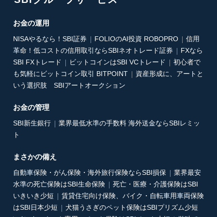
お金の運用
NISAやるなら！SBI証券
FOLIOのAI投資 ROBOPRO
信用
革命！低コストの信用取引ならSBIネオトレード証券
FXなら
SBI FXトレード
ビットコインはSBI VCトレード
初心者で
も気軽にビットコイン取引 BITPOINT
資産形成に、アートと
いう選択肢 SBIアートオークション
お金の管理
SBI新生銀行
業界最低水準の手数料 海外送金ならSBIレミッ
ト
まさかの備え
自動車保険・がん保険・海外旅行保険ならSBI損保
業界最安
水準の死亡保険はSBI生命保険
死亡・医療・介護保険はSBI
いきいき少短
賃貸住宅向け保険、バイク・自転車用車両保険
はSBI日本少短
犬猫うさぎのペット保険はSBIプリズム少短