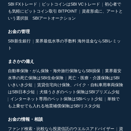
SBI FXトレード
ビットコインはSBI VCトレード
初心者で
も気軽にビットコイン取引 BITPOINT
資産形成に、アートと
いう選択肢 SBIアートオークション
お金の管理
SBI新生銀行
業界最低水準の手数料 海外送金ならSBIレミッ
ト
まさかの備え
自動車保険・がん保険・海外旅行保険ならSBI損保
業界最安
水準の死亡保険はSBI生命保険
死亡・医療・介護保険はSBI
いきいき少短
賃貸住宅向け保険、バイク・自転車用車両保険
はSBI日本少短
犬猫うさぎのペット保険はSBIプリズム少短
インターネット専用のペット保険はSBIペット少短
単独で
も上乗せでも入れる地震補償保険はSBIリスタ少短
お金の情報・相談
ファンド検索・比較なら投資信託のウエルスアドバイザー
資