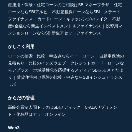
産運用・保険・住宅ローンのご相談はSBIマネープラザ
住宅
ローンならSBIアルヒ
不動産担保ローンならSBIエステート
ファイナンス
カードローン・キャッシングのレイク
不動
産×金融なら新生インベストメント＆ファイナンス
投資用マ
ンションローンならSBI新生アセットファイナンス
かしこく利用
ローンの検索・比較・申込みならイー・ローン
自動車保険の
見積もり・比較のインズウェブ
クレジットカード・ローンな
らアプラス
地域活性化を応援するメディア SBIふるさとだよ
り
賃貸住宅向け保険の比較・申込ならSBIインシュアランス
ラボ
からだの管理
高級会員制人間ドックはSBIメディック
5-ALAサプリメン
ト・化粧品はアラ・オンライン
Web3