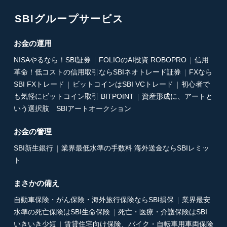
SBIグループサービス
お金の運用
NISAやるなら！SBI証券
FOLIOのAI投資 ROBOPRO
信用
革命！低コストの信用取引ならSBIネオトレード証券
FXなら
SBI FXトレード
ビットコインはSBI VCトレード
初心者で
も気軽にビットコイン取引 BITPOINT
資産形成に、アートと
いう選択肢 SBIアートオークション
お金の管理
SBI新生銀行
業界最低水準の手数料 海外送金ならSBIレミッ
ト
まさかの備え
自動車保険・がん保険・海外旅行保険ならSBI損保
業界最安
水準の死亡保険はSBI生命保険
死亡・医療・介護保険はSBI
いきいき少短
賃貸住宅向け保険、バイク・自転車用車両保険