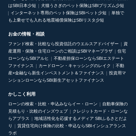
はSBI日本少短
犬猫うさぎのペット保険はSBIプリズム少短
インターネット専用のペット保険はSBIペット少短
単独で
も上乗せでも入れる地震補償保険はSBIリスタ少短
お金の情報・相談
ファンド検索・比較なら投資信託のウエルスアドバイザー
資
産運用・保険・住宅ローンのご相談はSBIマネープラザ
住宅
ローンならSBIアルヒ
不動産担保ローンならSBIエステート
ファイナンス
カードローン・キャッシングのレイク
不動
産×金融なら新生インベストメント＆ファイナンス
投資用マ
ンションローンならSBI新生アセットファイナンス
かしこく利用
ローンの検索・比較・申込みならイー・ローン
自動車保険の
見積もり・比較のインズウェブ
クレジットカード・ローンな
らアプラス
地域活性化を応援するメディア SBIふるさとだよ
り
賃貸住宅向け保険の比較・申込ならSBIインシュアランス
ラボ