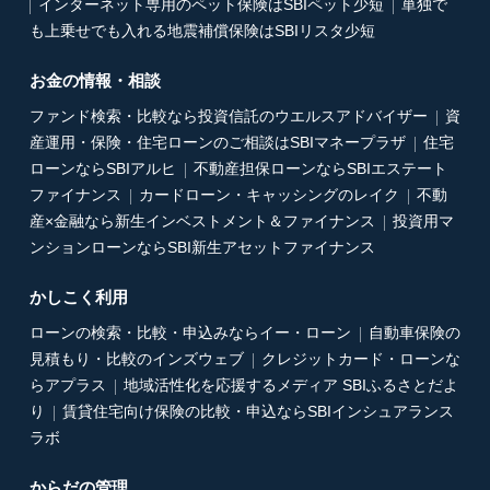
インターネット専用のペット保険はSBIペット少短
単独で
も上乗せでも入れる地震補償保険はSBIリスタ少短
お金の情報・相談
ファンド検索・比較なら投資信託のウエルスアドバイザー
資
産運用・保険・住宅ローンのご相談はSBIマネープラザ
住宅
ローンならSBIアルヒ
不動産担保ローンならSBIエステート
ファイナンス
カードローン・キャッシングのレイク
不動
産×金融なら新生インベストメント＆ファイナンス
投資用マ
ンションローンならSBI新生アセットファイナンス
かしこく利用
ローンの検索・比較・申込みならイー・ローン
自動車保険の
見積もり・比較のインズウェブ
クレジットカード・ローンな
らアプラス
地域活性化を応援するメディア SBIふるさとだよ
り
賃貸住宅向け保険の比較・申込ならSBIインシュアランス
ラボ
からだの管理