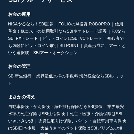
お金の運用
NISAやるなら！SBI証券
FOLIOのAI投資 ROBOPRO
信用
革命！低コストの信用取引ならSBIネオトレード証券
FXなら
SBI FXトレード
ビットコインはSBI VCトレード
初心者で
も気軽にビットコイン取引 BITPOINT
資産形成に、アートと
いう選択肢 SBIアートオークション
お金の管理
SBI新生銀行
業界最低水準の手数料 海外送金ならSBIレミッ
ト
まさかの備え
自動車保険・がん保険・海外旅行保険ならSBI損保
業界最安
水準の死亡保険はSBI生命保険
死亡・医療・介護保険はSBI
いきいき少短
賃貸住宅向け保険、バイク・自転車用車両保険
はSBI日本少短
犬猫うさぎのペット保険はSBIプリズム少短